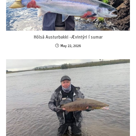
Hólsá Austurbakki -Ævintýri í sumar
May 22, 2026