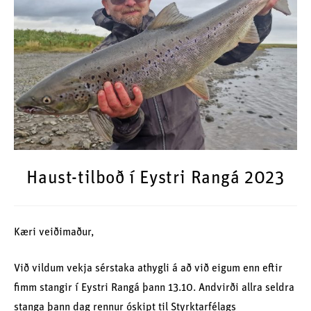
Haust-tilboð í Eystri Rangá 2023
Kæri veiðimaður,
Við vildum vekja sérstaka athygli á að við eigum enn eftir
fimm stangir í Eystri Rangá þann 13.10. Andvirði allra seldra
stanga þann dag rennur óskipt til Styrktarfélags