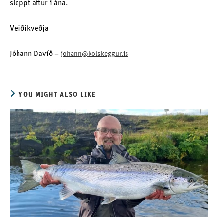
sleppt aftur í ána.
Veiðikveðja
Jóhann Davíð –
johann@kolskeggur.is
YOU MIGHT ALSO LIKE