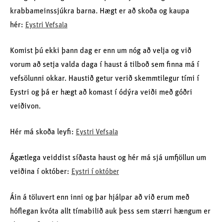
krabbameinssjúkra barna. Hægt er að skoða og kaupa
hér:
Eystri Vefsala
Komist þú ekki þann dag er enn um nóg að velja og við
vorum að setja valda daga í haust á tilboð sem finna má í
vefsölunni okkar. Haustið getur verið skemmtilegur tími í
Eystri og þá er hægt að komast í ódýra veiði með góðri
veiðivon.
Hér má skoða leyfi:
Eystri Vefsala
Ágætlega veiddist síðasta haust og hér má sjá umfjöllun um
veiðina í október:
Eystri í október
Áin á töluvert enn inni og þar hjálpar að við erum með
hóflegan kvóta allt tímabilið auk þess sem stærri hængum er