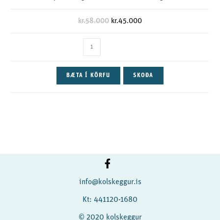
kr.
58.000
kr.
45.000
BÆTA Í KÖRFU
SKOÐA
info@kolskeggur.is
Kt: 441120-1680
© 2020 kolskeggur