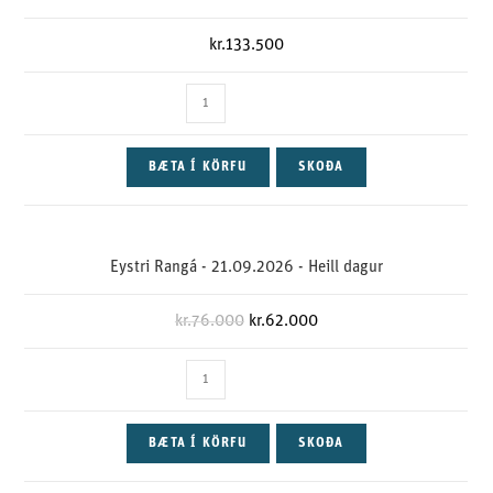
kr.
133.500
BÆTA Í KÖRFU
SKOÐA
Eystri Rangá - 21.09.2026 - Heill dagur
kr.
76.000
kr.
62.000
BÆTA Í KÖRFU
SKOÐA