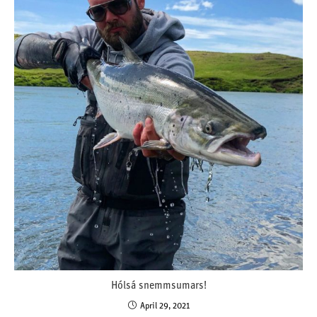
Hólsá snemmsumars!
April 29, 2021