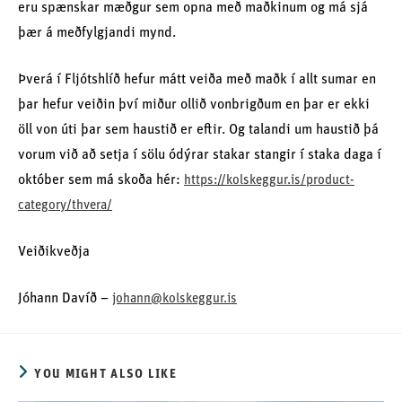
eru spænskar mæðgur sem opna með maðkinum og má sjá
þær á meðfylgjandi mynd.
Þverá í Fljótshlíð hefur mátt veiða með maðk í allt sumar en
þar hefur veiðin því miður ollið vonbrigðum en þar er ekki
öll von úti þar sem haustið er eftir. Og talandi um haustið þá
vorum við að setja í sölu ódýrar stakar stangir í staka daga í
október sem má skoða hér:
https://kolskeggur.is/product-
category/thvera/
Veiðikveðja
Jóhann Davíð –
johann@kolskeggur.is
YOU MIGHT ALSO LIKE