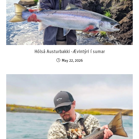
Hólsá Austurbakki -Ævintýri í sumar
May 22, 2026