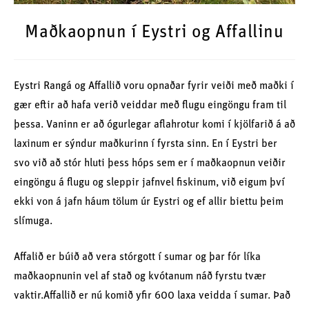
Maðkaopnun í Eystri og Affallinu
Eystri Rangá og Affallið voru opnaðar fyrir veiði með maðki í
gær eftir að hafa verið veiddar með flugu eingöngu fram til
þessa. Vaninn er að ógurlegar aflahrotur komi í kjölfarið á að
laxinum er sýndur maðkurinn í fyrsta sinn. En í Eystri ber
svo við að stór hluti þess hóps sem er í maðkaopnun veiðir
eingöngu á flugu og sleppir jafnvel fiskinum, við eigum því
ekki von á jafn háum tölum úr Eystri og ef allir biettu þeim
slímuga.
Affalið er búið að vera stórgott í sumar og þar fór líka
maðkaopnunin vel af stað og kvótanum náð fyrstu tvær
vaktir.Affallið er nú komið yfir 600 laxa veidda í sumar. Það