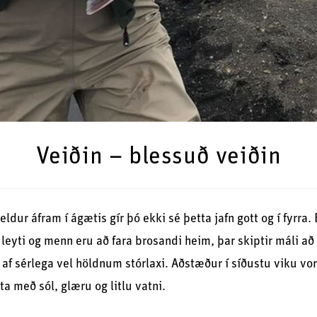
Veiðin – blessuð veiðin
eldur áfram í ágætis gír þó ekki sé þetta jafn gott og í fyrra. 
leyti og menn eru að fara brosandi heim, þar skiptir máli að
af sérlega vel höldnum stórlaxi. Aðstæður í síðustu viku vo
a með sól, glæru og litlu vatni.