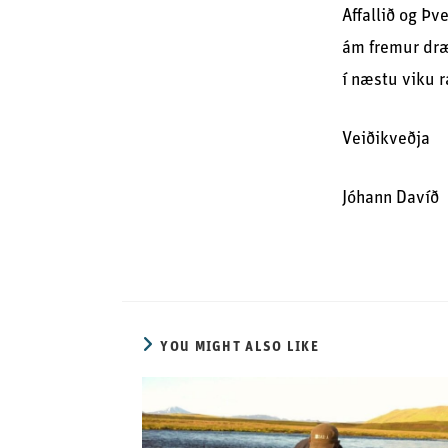
Affallið og Þv
ám fremur dræ
í næstu viku r
Veiðikveðja
Jóhann Davíð
YOU MIGHT ALSO LIKE