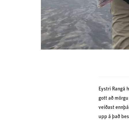
Eystri Rangá h
gott að mörgu 
veiðast ennþá 
upp á það best