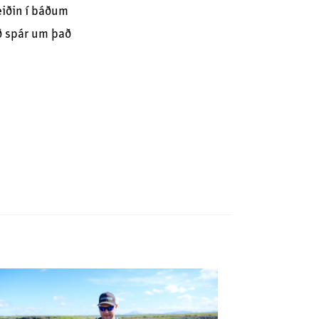
veiðin í báðum
ð spár um það