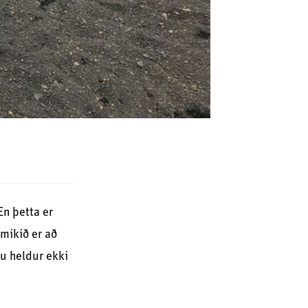
En þetta er
 mikið er að
ru heldur ekki