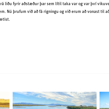
erá liðu fyrir aðstæður þar sem lítil taka var og var því viku
m. Nú þrufum við að fá rigningu og við erum að vonast til a
ætist.