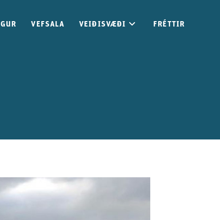
GGUR
VEFSALA
VEIÐISVÆÐI
FRÉTTIR