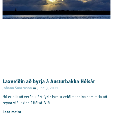
Laxveiðin að byrja á Austurbakka Hólsár
Johann Snorrason
June 3, 2021
Nú er allt að verða klárt fyrir fyrstu veiðimennina sem ætla að
reyna við laxinn í Hólsá. Við
Lesa meira