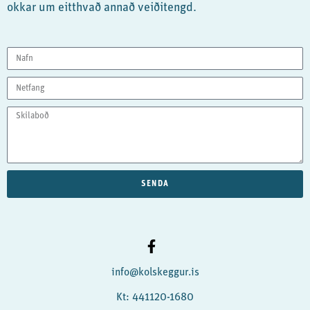
okkar um eitthvað annað veiðitengd.
SENDA
info@kolskeggur.is
Kt: 441120-1680