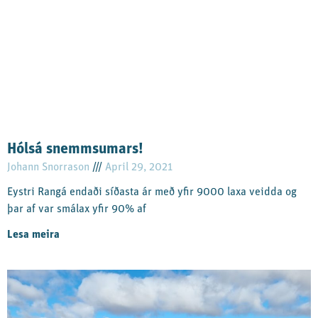
Hólsá snemmsumars!
Johann Snorrason
April 29, 2021
Eystri Rangá endaði síðasta ár með yfir 9000 laxa veidda og
þar af var smálax yfir 90% af
Lesa meira