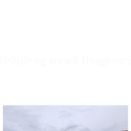
Fréttir og annað áhugavert