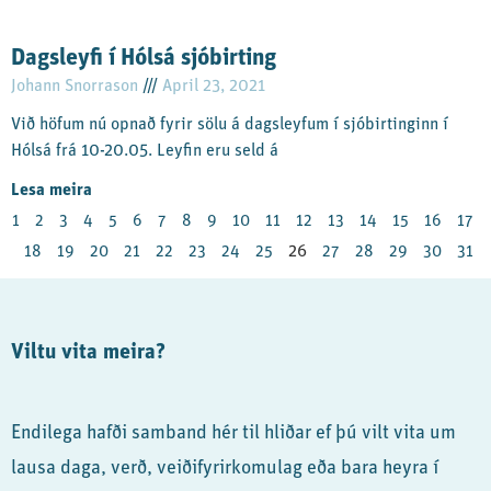
Dagsleyfi í Hólsá sjóbirting
Johann Snorrason
April 23, 2021
Við höfum nú opnað fyrir sölu á dagsleyfum í sjóbirtinginn í
Hólsá frá 10-20.05. Leyfin eru seld á
Lesa meira
1
2
3
4
5
6
7
8
9
10
11
12
13
14
15
16
17
26
18
19
20
21
22
23
24
25
27
28
29
30
31
Viltu vita meira?
Endilega hafði samband hér til hliðar ef þú vilt vita um
lausa daga, verð, veiðifyrirkomulag eða bara heyra í