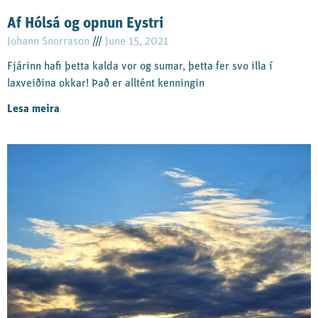
Af Hólsá og opnun Eystri
Johann Snorrason
June 15, 2021
Fjárinn hafi þetta kalda vor og sumar, þetta fer svo illa í
laxveiðina okkar! Það er alltént kenningin
Lesa meira