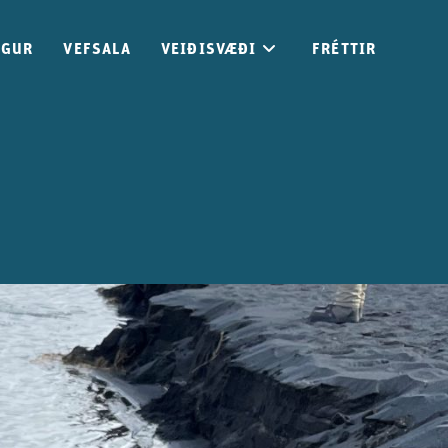
GGUR
VEFSALA
VEIÐISVÆÐI
FRÉTTIR