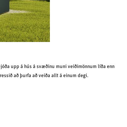
ð bjóða upp á hús á svæðinu muni veiðimönnum líða enn
ressið að þurfa að veiða allt á einum degi.