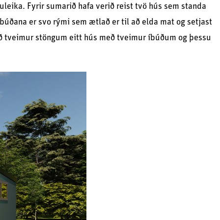
uleika. Fyrir sumarið hafa verið reist tvö hús sem standa
 íbúðana er svo rými sem ætlað er til að elda mat og setjast
með tveimur stöngum eitt hús með tveimur íbúðum og þessu