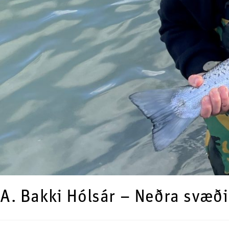
A. Bakki Hólsár – Neðra svæð