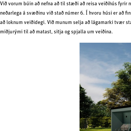
Við vorum búin að nefna að til stæði að reisa veiðihús fyrir
neðarlega á svæðinu við stað númer 6. Í hvoru húsi er að finna
að loknum veiðidegi. Við munum selja að lágamarki tvær st
miðjurými til að matast, sitja og spjalla um veiðina.