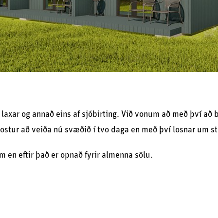
 laxar og annað eins af sjóbirting. Við vonum að með því a
 kostur að veiða nú svæðið í tvo daga en með því losnar um st
m en eftir það er opnað fyrir almenna sölu.