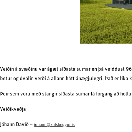
Veiðin á svæðinu var ágæt síðasta sumar en þá veiddust 96
betur og dvölin verði á allann hátt ánægjulegri. Það er líka
Þeir sem voru með stangir síðasta sumar fá forgang að hollu
Veiðikveðja
Jóhann Davíð –
johann@kolskeggur.is