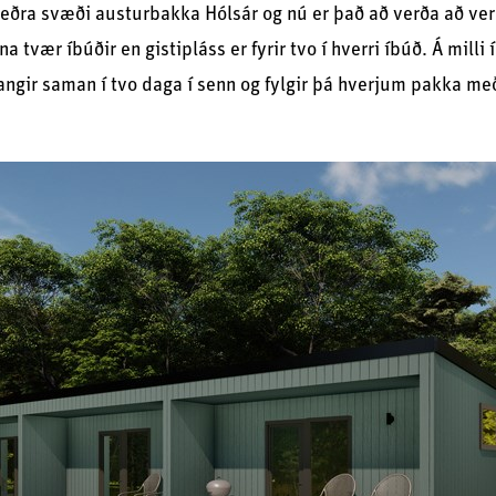
 neðra svæði austurbakka Hólsár og nú er það að verða að ver
 tvær íbúðir en gistipláss er fyrir tvo í hverri íbúð. Á milli
angir saman í tvo daga í senn og fylgir þá hverjum pakka 